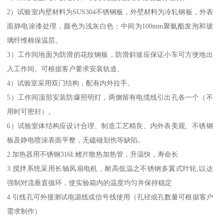
2）试验室内壁材料为SUS304不锈钢板，外壁材料为冷轧钢板，外表
面静电涂漆处理，颜色为浅灰白色；中间为100mm聚氨酯发泡和玻
璃纤维棉保温层。
3）工作间地面为防滑的花纹钢板，防滑斜坡应保证小车可方便地出
入工作间。可根据客户要求安装轨道。
4）试验室采用双门结构，配有内外拉手。
5）工作间顶部安装防爆照明灯，两侧留有电缆线引出孔各一个（不
用时可密封）。
6）试验室体结构应设计合理、制造工艺精良、内外表美观、不锈钢
板及静电喷涂表面平整，无磕碰划伤等缺陷。
2.加热器用不锈钢316L鳍片散热加热管，升温快，寿命长
3.搅拌系统采用长轴风扇电机，耐高低温之不锈钢多翼式叶轮,以达
强制对流垂直循环，使实验箱内的温度均匀并保持稳定
4.引线孔可外接测试电源线或信号线使用（孔径或孔数量可根据客户
需求制作）