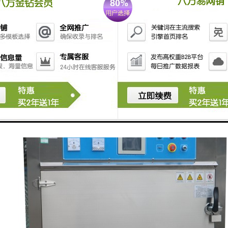
UV-A波长范围为315-400nm；UV-B波长范围为280-315nm
～999H
：40oC～65oC
16422.3-1997 GB/T16585-96