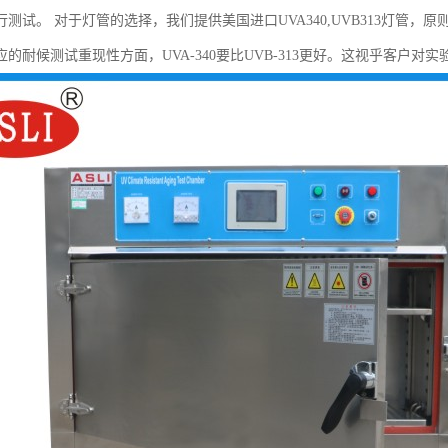
测试。 对于灯管的选择，我们提供美国进口UVA340,UVB313灯管，原则上
的耐候测试重现性方面，UVA-340要比UVB-313更好。这视乎客户