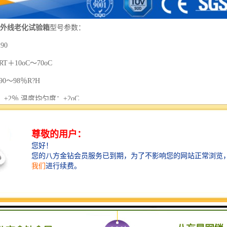
紫外线老化试验箱
型号参数：
90
T＋10oC～70oC
0～98％R?H
±2％ 温度均匀度：±2oC
0.5oC
±2％
：75×150㎜或75×300㎜（特殊规格需在合同中说明）
50×1170×500㎜
0×1280×1450㎜
求：25㎜，
效辐照区域：900×210㎜