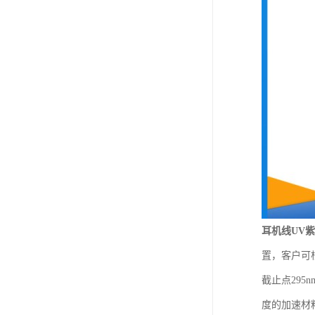
耳机线UV
置，客户可根
截止点295
度的加速材