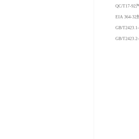
QC/T17
EIA 36
GB/T2423
GB/T2423