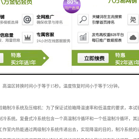
提篮传送切换，按设定值自动进行。冷箱、热箱立控制，箱门互相立，扩
证。
验箱主控制器采用进口双回路高精度液晶显示触摸按键温度控制器。该控
时间、加热器工作状态，PID参数自整定功能。控制程序的编制采用人机
制系统具备完善的检测装置能自动进行详细的故障显示。报警，配置485
度：0.1℃ 时间:1S用户程序容量：10×99段。运行方式：程序运行
、高温区转换时间小于等于15秒。温度恢复时间小于等于5分钟。
验箱制冷系统及压缩机：为了保证试验箱降温速率和低温度的要求，本试
制冷系统。复叠式冷系统包含一个高温制冷循环和一个低温制冷循环，其
工作室内热能通过两级制冷系统传递出去，实现降温的目的，制冷系统的