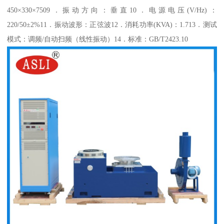
450×330×7509．振动方向：垂直10．电源电压(V/Hz)：
220/50±2%11．振动波形：正弦波12．消耗功率(KVA)：1.713．测试
模式：调频/自动扫频（线性振动）14．标准：GB/T2423.10