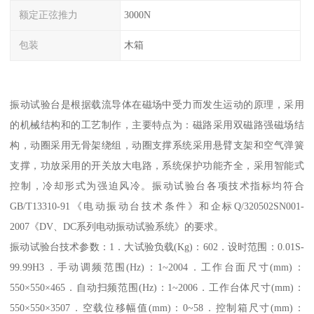
额定正弦推力
3000N
包装
木箱
振动试验台是根据载流导体在磁场中受力而发生运动的原理，采用
的机械结构和的工艺制作，主要特点为：磁路采用双磁路强磁场结
构，动圈采用无骨架绕组，动圈支撑系统采用悬臂支架和空气弹簧
支撑，功放采用的开关放大电路，系统保护功能齐全，采用智能式
控制，冷却形式为强迫风冷。振动试验台各项技术指标均符合
GB/T13310-91《电动振动台技术条件》和企标Q/320502SN001-
2007《DV、DC系列电动振动试验系统》的要求。
振动试验台技术参数：1．大试验负载(Kg)：602．设时范围：0.01S-
99.99H3．手动调频范围(Hz)：1~2004．工作台面尺寸(mm)：
550×550×465．自动扫频范围(Hz)：1~2006．工作台体尺寸(mm)：
550×550×3507．空载位移幅值(mm)：0~58．控制箱尺寸(mm)：