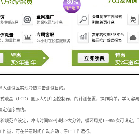
验箱产品特性:
形美观、结构合理、工艺、选材考究。
为高温室、低温室、测试室三部分，采特之断热结构及蓄热蓄冷效果，试
导入测试区实现冷热冲击测试目的。
控式液晶（LCD）显示人机介面控制器，的计测装置，操作简单，学习容
设定程序曲线。
个试验规范立设定，冲击时间999小时59大分钟，循环周期1～999次可设
工作量，可在任意时间自动启动﹑停止工作运行。