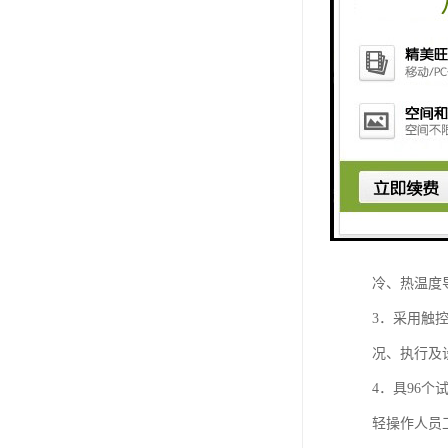
冷热冲击试
1．产品外
2．设备分
冷、热温度
3．采用触
况、执行及
4．具96
轻操作人员