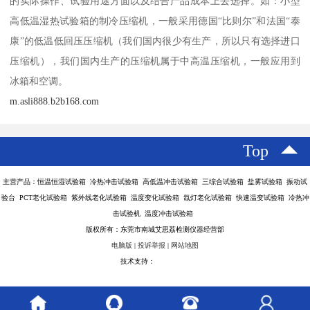
的实际操作、试验用途方面以及结合产品成本上去选择。如：小型
高低温湿热试验箱的制冷压缩机，一般采用德国“比则尔”和法国“泰
康”的低温低回压压缩机（我们国内很少有生产，所以只有选择进口
压缩机），我们国内生产的压缩机属于中高温压缩机，一般应用到
冰箱和空调。
m.asli888.b2b168.com
Top
主营产品：恒温恒湿试验箱 冷热冲击试验箱 高低温冲击试验箱 三综合试验箱 盐雾试验箱 振动试
验台 PCT老化试验箱 紫外线老化试验箱 温度变化试验箱 氙灯老化试验箱 快速温变试验箱 冷热冲
击试验机 温度冲击试验箱
版权所有：东莞市南城艾思荔检测仪器经营部
电脑版
|
投诉举报
|
网站地图
技术支持：
八方资源网