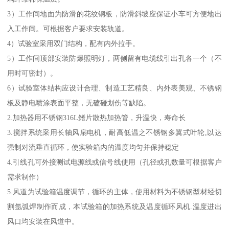
3）工作间地面为防滑的花纹钢板，防滑斜坡应保证小车可方便地出
入工作间。可根据客户要求安装轨道。
4）试验室采用双门结构，配有内外拉手。
5）工作间顶部安装防爆照明灯，两侧留有电缆线引出孔各一个（不
用时可密封）。
6）试验室体结构应设计合理、制造工艺精良、内外表美观、不锈钢
板及静电喷涂表面平整，无磕碰划伤等缺陷。
2.加热器用不锈钢316L鳍片散热加热管，升温快，寿命长
3.搅拌系统采用长轴风扇电机，耐高低温之不锈钢多翼式叶轮,以达
强制对流垂直循环，使实验箱内的温度均匀并保持稳定
4.引线孔可外接测试电源线或信号线使用（孔径或孔数量可根据客户
需求制作）
5.风道为试验箱温度调节，循环的主体，使用材料为不锈钢型材经切
割氩弧焊制作而成，本试验箱的加热系统及温度循环风机.温度进出
风口均安装在风道中。