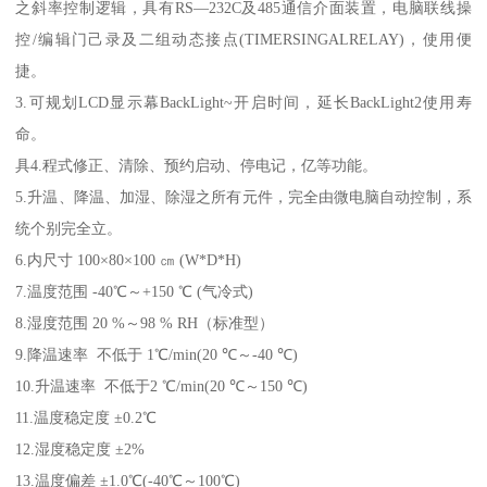
之斜率控制逻辑，具有RS—232C及485通信介面装置，电脑联线操
控/编辑门己录及二组动态接点(TIMERSINGALRELAY)，使用便
捷。
3.可规划LCD显示幕BackLight~开启时间，延长BackLight2使用寿
命。
具4.程式修正、清除、预约启动、停电记，亿等功能。
5.升温、降温、加湿、除湿之所有元件，完全由微电脑自动控制，系
统个别完全立。
6.内尺寸 100×80×100 ㎝ (W*D*H)
7.温度范围 -40℃～+150 ℃ (气冷式)
8.湿度范围 20 %～98 % RH（标准型）
9.降温速率 不低于 1℃/min(20 ℃～-40 ℃)
10.升温速率 不低于2 ℃/min(20 ℃～150 ℃)
11.温度稳定度 ±0.2℃
12.湿度稳定度 ±2%
13.温度偏差 ±1.0℃(-40℃～100℃)