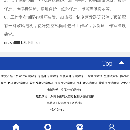
5、安全保护功能，电源过载保护、漏电保护、控制回路过载、短路
保护、压缩机保护、接地保护、超温保护、报警声讯提示等。
6、工作室右侧配有循环装置、加热器、制冷蒸发器等部件，顶部配
有一对鼓风电机，使冷热空气循环进出工作室，以保证工作室温度
要求。
m.asli888.b2b168.com
Top
主营产品：恒温恒湿试验箱 冷热冲击试验箱 高低温冲击试验箱 三综合试验箱 盐雾试验箱 振动试
验台 PCT老化试验箱 紫外线老化试验箱 温度变化试验箱 氙灯老化试验箱 快速温变试验箱 冷热冲
击试验机 温度冲击试验箱
版权所有：东莞市南城艾思荔检测仪器经营部
电脑版
|
投诉举报
|
网站地图
技术支持：
八方资源网