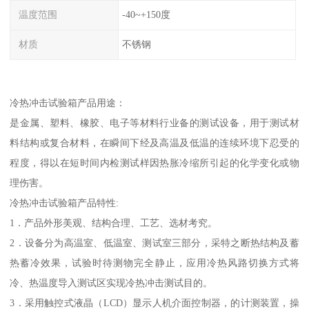
温度范围
-40~+150度
材质
不锈钢
冷热冲击试验箱产品用途：
是金属、塑料、橡胶、电子等材料行业备的测试设备，用于测试材
料结构或复合材料，在瞬间下经及高温及低温的连续环境下忍受的
程度，得以在短时间内检测试样因热胀冷缩所引起的化学变化或物
理伤害。
冷热冲击试验箱产品特性:
1．产品外形美观、结构合理、工艺、选材考究。
2．设备分为高温室、低温室、测试室三部分，采特之断热结构及蓄
热蓄冷效果，试验时待测物完全静止，应用冷热风路切换方式将
冷、热温度导入测试区实现冷热冲击测试目的。
3．采用触控式液晶（LCD）显示人机介面控制器，的计测装置，操