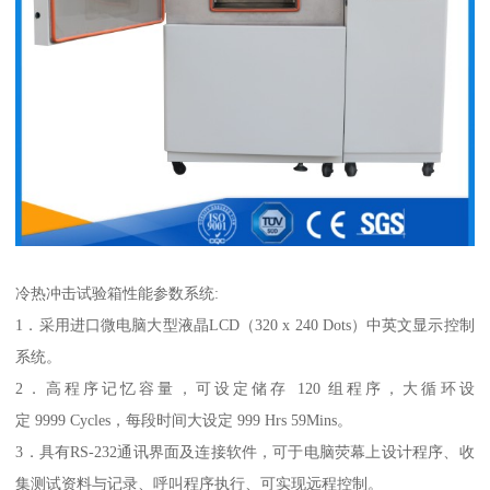
冷热冲击试验箱性能参数系统:
1．采用进口微电脑大型液晶LCD（320 x 240 Dots）中英文显示控制
系统。
2．高程序记忆容量，可设定储存 120 组程序，大循环设
定 9999 Cycles，每段时间大设定 999 Hrs 59Mins。
3．具有RS-232通讯界面及连接软件，可于电脑荧幕上设计程序、收
集测试资料与记录、呼叫程序执行、可实现远程控制。