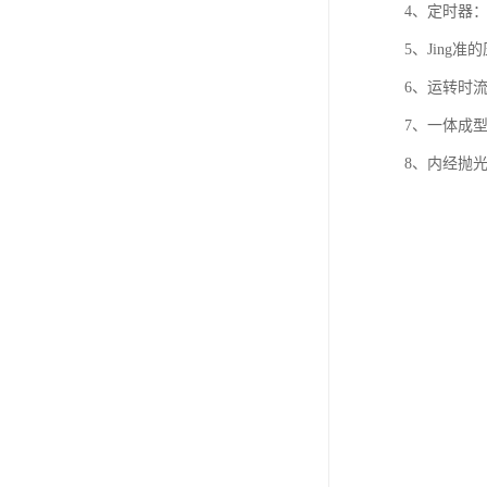
4、定时器
5、Jing
6、运转时
7、一体成
8、内经抛