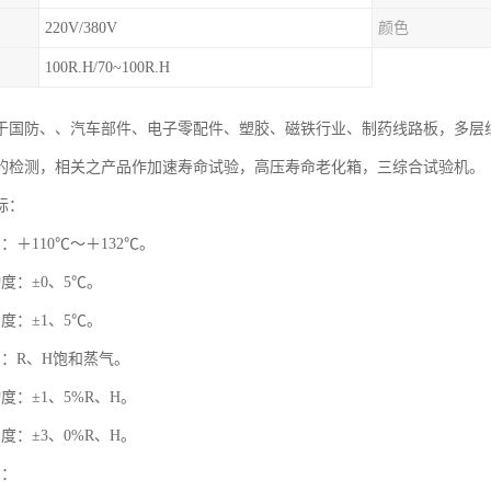
220V/380V
颜色
100R.H/70~100R.H
于国防、、汽车部件、电子零配件、塑胶、磁铁行业、制药线路板，多层线
的检测，相关之产品作加速寿命试验，高压寿命老化箱，三综合试验机。
标：
：＋110℃～＋132℃。
度：±0、5℃。
度：±1、5℃。
围：R、H饱和蒸气。
度：±1、5%R、H。
度：±3、0%R、H。
围：