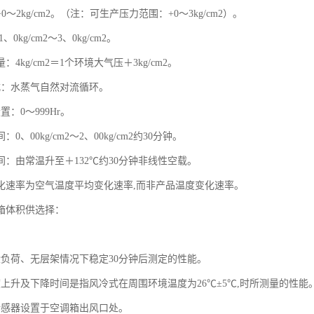
～2kg/cm2。（注：可生产压力范围：+0～3kg/cm2）。
、0kg/cm2～3、0kg/cm2。
4kg/cm2＝1个环境大气压＋3kg/cm2。
式：水蒸气自然对流循环。
置：0～999Hr。
：0、00kg/cm2～2、00kg/cm2约30分钟。
间：由常温升至＋132℃约30分钟非线性空载。
变化速率为空气温度平均变化速率,而非产品温度变化速率。
内箱体积供选择：
验负荷、无层架情况下稳定30分钟后测定的性能。
度上升及下降时间是指风冷式在周围环境温度为26℃±5℃,时所测量的性能
传感器设置于空调箱出风口处。