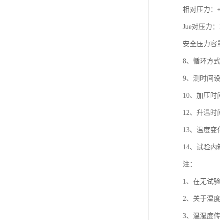
相对压力：+0
Jue对压力：1
安全压力容量：
8、循环方
9、测时间设
10、加压时间
12、升温时
13、温度
14、试验
注：
1、在无试
2、关于温
3、温湿度