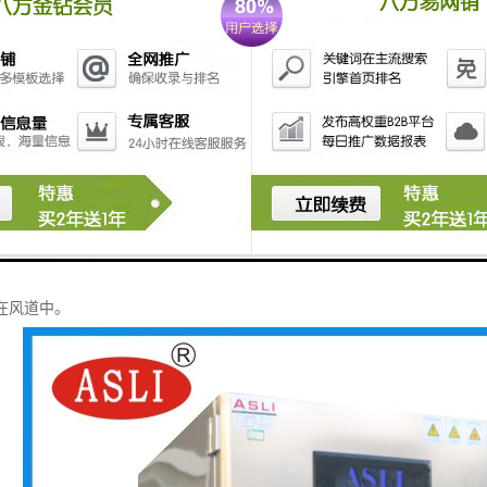
地面为防滑的花纹钢板，防滑斜坡应保证小车可方便地出入工作间。可根
采用双门结构，配有内外拉手。
顶部安装防爆照明灯，两侧留有电缆线引出孔各一个（不用时可密封）。
体结构应设计合理、制造工艺精良、内外表美观、不锈钢板及静电喷涂表
不锈钢316L鳍片散热加热管，升温快，寿命长
统采用长轴风扇电机，耐高低温之不锈钢多翼式叶轮,以达强制对流垂直循
可外接测试电源线或信号线使用（孔径或孔数量可根据客户需求制作）
试验箱温度调节，循环的主体，使用材料为不锈钢型材经切割氩弧焊制作而
在风道中。