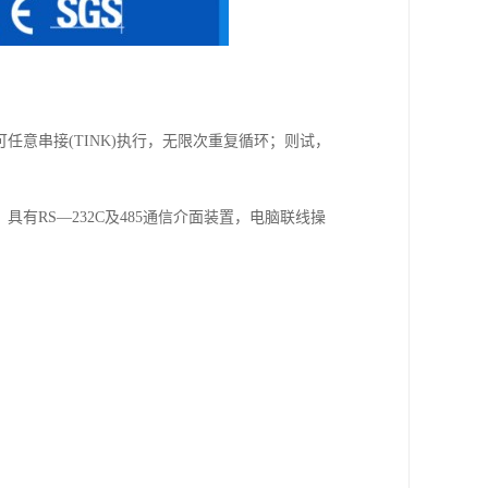
，程式间并可任意串接(TINK)执行，无限次重复循环；则试，
，具有RS—232C及485通信介面装置，电脑联线操