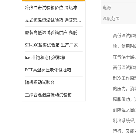
冷热冲击试验箱价位 冷热冲击试验设备 非标定制
电源
高压加速老化试验箱
温度范围
立式恒温恒湿试验箱 选艾思荔厂家
原装高低温试验箱供应 高低温交变湿热试验箱
高低温试验
SH-160盐雾试验箱 生产厂家
输，使用时
在气候干燥
hast非饱和老化试验箱
高低温试验
PCT高温高压老化试验箱
制冷工作原
随机振动试验台
的压力，消
三综合温湿度振动试验箱
膨胀做功，
到降温之目
制冷系统采
运行，又能