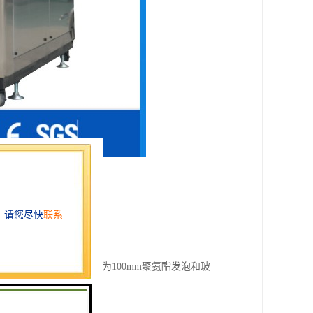
，颜色为浅灰白色；中间为100mm聚氨酯发泡和玻