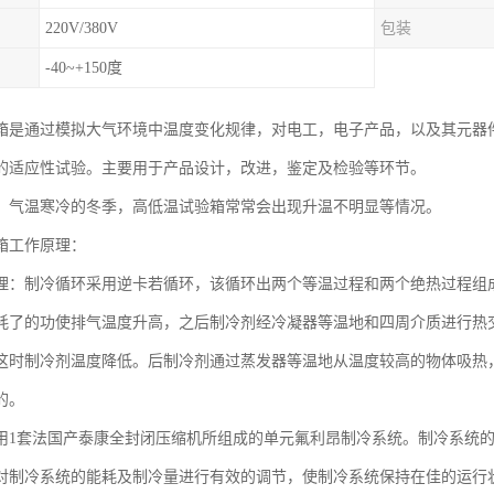
220V/380V
包装
-40~+150度
箱是通过模拟大气环境中温度变化规律，对电工，电子产品，以及其元器
的适应性试验。主要用于产品设计，改进，鉴定及检验等环节。
、气温寒冷的冬季，高低温试验箱常常会出现升温不明显等情况。
箱工作原理：
理：制冷循环采用逆卡若循环，该循环出两个等温过程和两个绝热过程组
耗了的功使排气温度升高，之后制冷剂经冷凝器等温地和四周介质进行热
这时制冷剂温度降低。后制冷剂通过蒸发器等温地从温度较高的物体吸热
的。
用1套法国产泰康全封闭压缩机所组成的单元氟利昂制冷系统。制冷系统
对制冷系统的能耗及制冷量进行有效的调节，使制冷系统保持在佳的运行