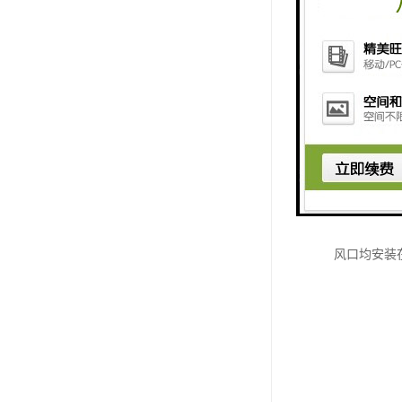
3）工作间
4）试验室
5）工作间
6）试验室
2.加热器用
3.搅拌系
4.引线孔
5.风道为
风口均安装