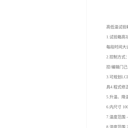
高低温试验
1.试验箱高功
每段时间大设定
2.控制方式
控/编辑门己
3.可规划LC
具4.程式
5.升温、
6.内尺寸 100
7.温度范围 -
8.湿度范围 