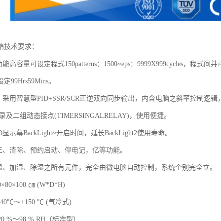
箱技术要求：
能高容量可设定程式150patterns：1500~eps：9999X999cycles
99Hrs59Mins。
：采用智慧型PID+SSR/SCR正逆双向同步输出，内含电脑之斜率控制逻辑
录及二组动态接点(TIMERSINGALRELAY)，使用便捷。
D显示幕BackLight~开启时间，延长BackLight2使用寿命。
修正、清除、预约启动、停电记，亿等功能。
降温、加湿、除湿之所有元件，完全由微电脑自动控制，系统个别完全立。
×80×100 ㎝ (W*D*H)
40℃～+150 ℃ (气冷式)
20 %～98 % RH（标准型）