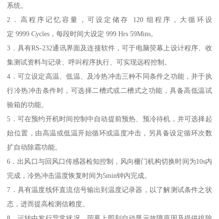
系统。
2．高程序记忆容量，可设定储存 120 组程序，大循环设
定 9999 Cycles，每段时间大设定 999 Hrs 59Mins。
3．具有RS-232通讯界面及连接软件，可于电脑荧幕上设计程序、收
集测试资料与记录、呼叫程序执行、可实现远程控制。
4．可立设定高温、低温、及冷热冲击三种不同条件之功能，并于执
行冷热冲击条件时，可选择二槽式或二槽式之功能，具备高低温试
验箱的功能。
5．可在预约开机时间控制中自动提前预热、预冷待机，并可选择起
始位置，由高温或低温开始循环或温度冲击，另具备设定循环次数
扩自动除霜功能。
6．出风口与回风口传感器检知控制，风向栅门机构切换时间为10s内
完成，冷热冲击温度恢复时间为5min钟内完成。
7．具有温度线怀直流信号输出到温度记录器，以了解测试条件之状
态，进而提高检测信赖度。
8．运转中发行异常状况，荧幕上即刻自动显示故障原因及提供排除