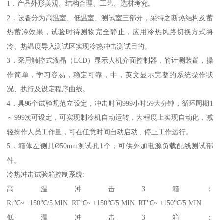
1．产品外形美观、结构合理、工艺、选材考究。
2．设备分为高温室、低温室、测试室三部分，采特之断热结构及蓄
热蓄冷效果，试验时待测物完全静止，应用冷热风路切换方式将
冷、热温度导入测试区实现冷热冲击测试目的。
3．采用触控式液晶（LCD）显示人机介面控制器，的计测装置，操
作简单，学习容易，稳定可靠，中，英文显示完整的系统操作状
况、执行及设定程序曲线。
4．具96个试验规范立设定，冲击时间999小时59大分钟，循环周期1
～999次可设定，可实现制冷机自动运转，大程度上实现自动化，减
轻操作人员工作量，可在任意时间自动启动﹑停止工作运行。
5．箱体左侧具Ø50mm测试孔1个，可供外加电源负载配线测试部
件。
冷热冲击试验箱控制系统:
高温冲击3箱：
Rt℃~ +150℃/5 MIN RT℃~ +150℃/5 MIN RT℃~ +150℃/5 MIN
低温冲击3箱：