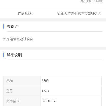
浏览次数：
1170
次
产品规格：
发货地:
广东省东莞市莞城街道
关键词
汽车运输振动试验台
详细说明
电源
380V
型号
ES-3
频率范围
3-3500HZ