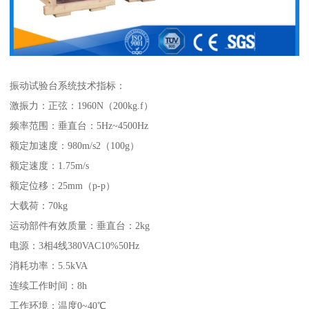
振动试验台系统技术指标：
激振力：正弦：1960N（200kg.f）
频率范围：垂直台：5Hz~4500Hz
额定加速度：980m/s2（100g）
额定速度：1.75m/s
额定位移：25mm（p-p）
大载荷：70kg
运动部件有效质量：垂直台：2kg
电源：3相4线380VAC10%50Hz
消耗功率：5.5kVA
连续工作时间：8h
工作环境：温度0~40℃