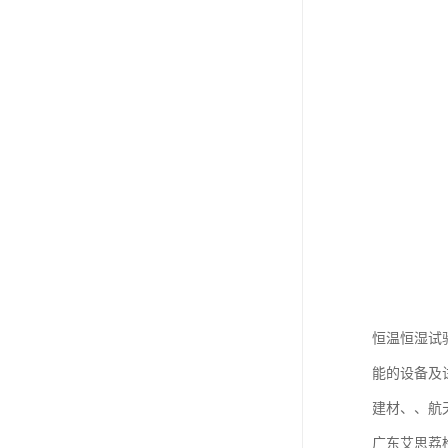
恒温恒湿试
能的设备及
建材、、航
广东艾思荔