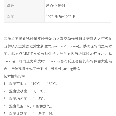
颜色
烤漆/不锈钢
湿度
100R.H/70~100R.H
高压加速老化试验箱实验开始前之真空动作可将原来箱内之空气抽
出并吸入过滤蕊过滤之新空气(partical<1micorn)。以确保箱内之纯净
度。临界点LIMIT方式自动保护，异常原因与故障指示灯显示。型
packing，箱内压力愈大时，packing会有反压会使其与箱体更紧密结
合，与传统挤压式完全不同，可延长packing寿命。
技术性能指标：
1、温度范围：＋110℃～＋132℃。
2、温度波动度：±0、5℃。
3、温度均匀度：±1、5℃。
4、湿度范围：R、H饱和蒸气。
5、湿度波动度：±1、5%R、H。