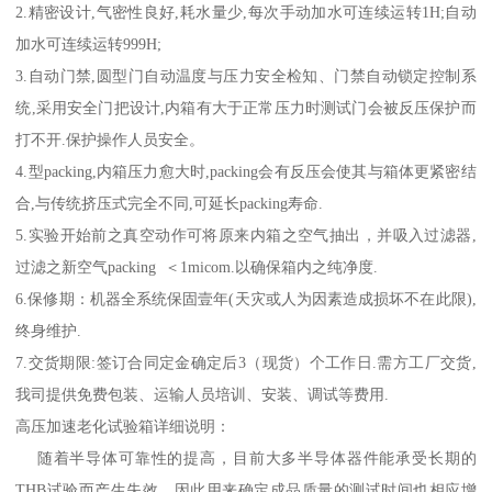
2.精密设计,气密性良好,耗水量少,每次手动加水可连续运转1H;自动
加水可连续运转999H;
3.自动门禁,圆型门自动温度与压力安全检知、门禁自动锁定控制系
统,采用安全门把设计,内箱有大于正常压力时测试门会被反压保护而
打不开.保护操作人员安全。
4.型packing,内箱压力愈大时,packing会有反压会使其与箱体更紧密结
合,与传统挤压式完全不同,可延长packing寿命.
5.实验开始前之真空动作可将原来内箱之空气抽出，并吸入过滤器,
过滤之新空气packing ＜1micom.以确保箱内之纯净度.
6.保修期：机器全系统保固壹年(天灾或人为因素造成损坏不在此限),
终身维护.
7.交货期限:签订合同定金确定后3（现货）个工作日.需方工厂交货,
我司提供免费包装、运输人员培训、安装、调试等费用.
高压加速老化试验箱详细说明：
随着半导体可靠性的提高，目前大多半导体器件能承受长期的
THB试验而产生失效，因此用来确定成品质量的测试时间也相应增