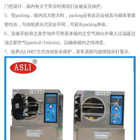
门把设计，箱内有大于常压时测试们会被反压保护。
5、型packing，箱内压力愈大时，packing会有反压会使其与箱体更紧
密结合，与传统挤压式完全不同，可延长packing寿命。
6、实验开始前之真空动作可将原来箱内之空气抽出并吸入过滤蕊过
滤之新空气(partical<1micorn)。以确保箱内之纯净度。
7、临界点LIMIT方式自动安全保护，异常原因与故障指示灯显示。