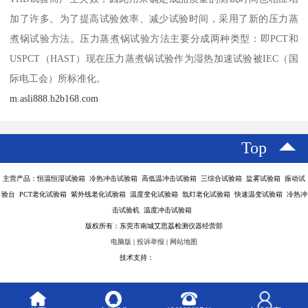
加了许多。为了提高试验效率、减少试验时间，采用了新的压力蒸
煮锅试验方法。压力蒸煮锅试验方法主要分成两种类型：即PCT和
USPCT（HAST）现在压力蒸煮锅试验作为湿热加速试验被IEC（国
际电工会）所标准化。
m.asli888.b2b168.com
Top
主营产品：恒温恒湿试验箱 冷热冲击试验箱 高低温冲击试验箱 三综合试验箱 盐雾试验箱 振动试
验台 PCT老化试验箱 紫外线老化试验箱 温度变化试验箱 氙灯老化试验箱 快速温变试验箱 冷热冲
击试验机 温度冲击试验箱
版权所有：东莞市南城艾思荔检测仪器经营部
电脑版
|
投诉举报
|
网站地图
技术支持：
八方资源网