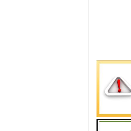
盐雾喷雾方
1. 气流
2. 压缩
3. 气体