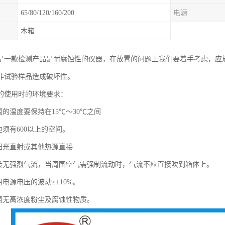
65/80/120/160/200
电源
木箱
是一款检测产品是耐腐蚀性的仪器，在放置的问题上我们要着手考虑，应
非试验样品造成破坏性。
的使用时的环境要求：
围的温度要保持在15℃～30℃之间
边须有600以上的空间。
无阳光直射或其他热源直接
周转无强烈气流，当周围空气需强制流动时，气流不应直接吹到箱体上。
用电源电压的波动≤±10%。
周围无高浓度粉尘及腐蚀性物质。