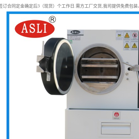
限:签订合同定金确定后3（现货）个工作日.需方工厂交货,我司提供免费包