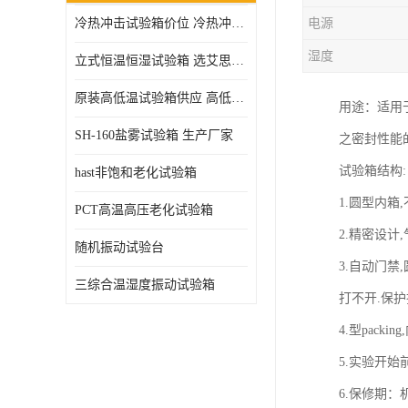
冷热冲击试验箱价位 冷热冲击试验设备 非标定制
电源
高压加速老化试验箱
湿度
立式恒温恒湿试验箱 选艾思荔厂家
原装高低温试验箱供应 高低温交变湿热试验箱
用途：适用
SH-160盐雾试验箱 生产厂家
之密封性能
试验箱结构
hast非饱和老化试验箱
1.圆型内
PCT高温高压老化试验箱
2.精密设计
随机振动试验台
3.自动门
三综合温湿度振动试验箱
打不开.保
4.型pack
5.实验开始
6.保修期