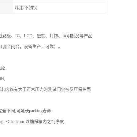
烤漆/不锈钢
路板、IC、LCD、磁铁、灯饰、照明制品等产品
（源至闽台，设备生产，可靠）。
现象.
9H;
设计,内箱有大于正常压力时测试门会被反压保护而
全不同,可延长packing寿命.
 ＜1micom.以确保箱内之纯净度.