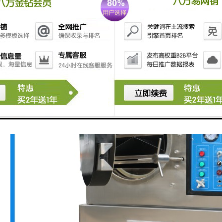
king，箱内压力愈大时，packing会有反压会使其与箱体更紧密结合，与传统
前之真空动作可将原来箱内之空气抽出并吸入过滤蕊过滤之新空气(partical<
LIMIT方式自动安全保护，异常原因与故障指示灯显示。