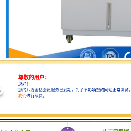
：
均采用304不锈钢板，圆型内箱，不锈钢圆型试验内箱结构，符合工业安
衬，不锈钢圆幅型内衬设计，可避免蒸气潜热直接冲击试品。
靠，气密性良好，耗水量少，每次加水可连续200h。
禁，圆型门自动温度与压力检知安全门禁锁定控制，安全门把设计，箱内