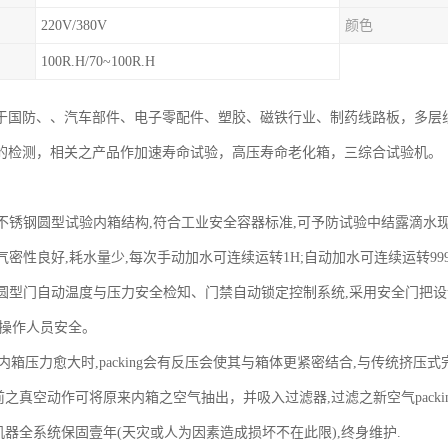
220V/380V
颜色
100R.H/70~100R.H
于国防、、汽车部件、电子零配件、塑胶、磁铁行业、制药线路板，多层线
的检测，相关之产品作加速寿命试验，高压寿命老化箱，三综合试验机。
:
箱,不锈钢圆型试验内箱结构,符合工业安全容器标准,可予防试验中结露滴水
,气密性良好,耗水量少,每次手动加水可连续运转1H;自动加水可连续运转99
禁,圆型门自动温度与压力安全检知、门禁自动锁定控制系统,采用安全门把
护操作人员安全。
ing,内箱压力愈大时,packing会有反压会使其与箱体更紧密结合,与传统挤压式完
前之真空动作可将原来内箱之空气抽出，并吸入过滤器,过滤之新空气packing
：机器全系统保固壹年(天灾或人为因素造成损坏不在此限),终身维护.