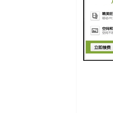
5、型pac
6、实验开始
7、临界点