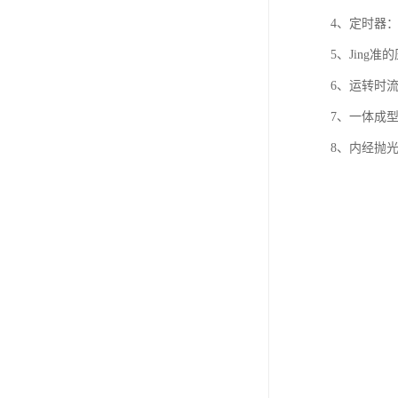
4、定时器
5、Jing
6、运转时
7、一体成
8、内经抛