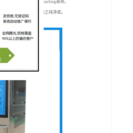
挤压式完全不同，可延长packing寿命。
1micorn)。以确保箱内之纯净度。