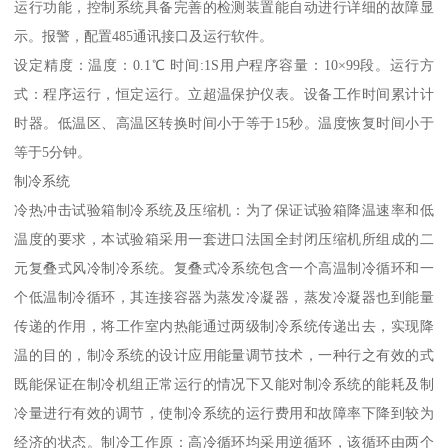
运行功能，控制系统具备完善的检测装置能自动进行详细的故障显
示。报警，配置485通讯接口及运行软件。
设定精度：温度：0.1℃ 时间:1S用户程序容量：10×99段。运行方
式：程序运行，恒定运行。立超温保护仪表。设备工作时间累计计
时器。低温区、高温区转换时间小于等于15秒。温度恢复时间小于
等于5分钟。
制冷系统
冷热冲击试验箱制冷系统及压缩机：为了保证试验箱降温速率和低
温度的要求，本试验箱采用一套进口法国全封闭压缩机所组成的二
元复叠式风冷制冷系统。复叠式冷系统包含一个高温制冷循环和一
个低温制冷循环，其连接容器为蒸发冷凝器，蒸发冷凝器也到能量
传递的作用，将工作室内热能通过两级制冷系统传递出去，实现降
温的目的，制冷系统的设计应用能量调节技术，一种行之有效的式
既能保证在制冷机组正常运行的情况下又能对制冷系统的能耗及制
冷量进行有效的调节，使制冷系统的运行费用和故障率下降到较为
经济的状态。制冷工作原：高冷循环均采用逆循环，该循环由两个