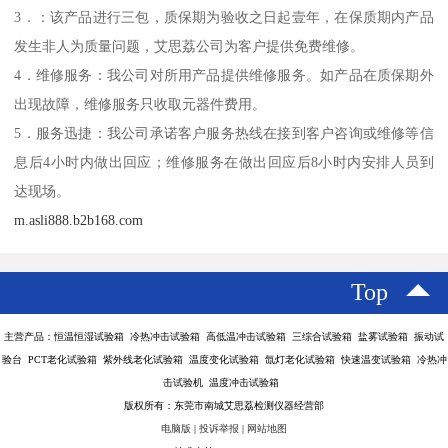
3．：该产品进行三包，质保期为验收之日起壹年，在保质期内产品
发生非人为质量问题，艾思荔公司为客户提供免费维修。
4．维修服务：我公司对所用产品提供维修服务。如产品在质保期外
出现故障，维修服务只收取元器件费用。
5．服务迅捷：我公司承诺客户服务热线在接到客户咨询或维修等信
息后4小时内做出回应；维修服务在做出回应后8小时内安排人员到
达现场。
m.asli888.b2b168.com
Top
主营产品：恒温恒湿试验箱 冷热冲击试验箱 高低温冲击试验箱 三综合试验箱 盐雾试验箱 振动试
验台 PCT老化试验箱 紫外线老化试验箱 温度变化试验箱 氙灯老化试验箱 快速温变试验箱 冷热冲
击试验机 温度冲击试验箱
版权所有：东莞市南城艾思荔检测仪器经营部
电脑版
|
投诉举报
|
网站地图