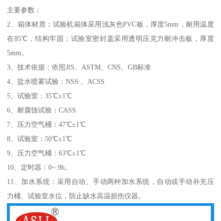
主要参数：
2、箱体材质：试验机箱体采用浅灰色PVC板，厚度5mm，耐用温度
在85℃，结构牢固；试验室密封盖采用透明压克力耐冲击板，厚度
5mm。
3、技术依据：依照JIS、ASTM、CNS、GB标准
4、盐水喷雾试验：NSS 、ACSS
5、试验室：35℃±1℃
6、耐腐蚀试验：CASS
7、压力空气桶：47℃±1℃
8、试验室：50℃±1℃
9、压力空气桶：63℃±1℃
10、定时器：0~.9h。
11、加水系统：采用自动、手动两种加水系统，自动或手动补充压
力桶、试验室水位，防止缺水高温损伤仪器。