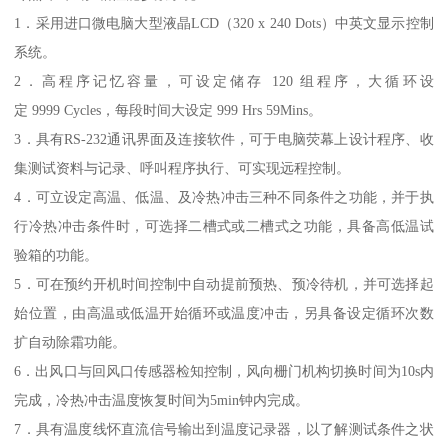
1．采用进口微电脑大型液晶LCD（320 x 240 Dots）中英文显示控制
系统。
2．高程序记忆容量，可设定储存 120 组程序，大循环设
定 9999 Cycles，每段时间大设定 999 Hrs 59Mins。
3．具有RS-232通讯界面及连接软件，可于电脑荧幕上设计程序、收
集测试资料与记录、呼叫程序执行、可实现远程控制。
4．可立设定高温、低温、及冷热冲击三种不同条件之功能，并于执
行冷热冲击条件时，可选择二槽式或二槽式之功能，具备高低温试
验箱的功能。
5．可在预约开机时间控制中自动提前预热、预冷待机，并可选择起
始位置，由高温或低温开始循环或温度冲击，另具备设定循环次数
扩自动除霜功能。
6．出风口与回风口传感器检知控制，风向栅门机构切换时间为10s内
完成，冷热冲击温度恢复时间为5min钟内完成。
7．具有温度线怀直流信号输出到温度记录器，以了解测试条件之状