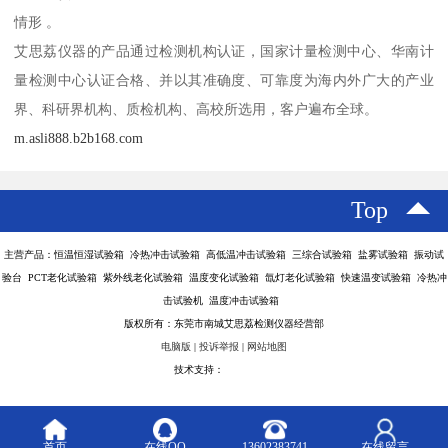
情形 。
艾思荔仪器的产品通过检测机构认证，国家计量检测中心、华南计
量检测中心认证合格、并以其准确度、可靠度为海内外广大的产业
界、科研界机构、质检机构、高校所选用，客户遍布全球。
m.asli888.b2b168.com
Top
主营产品：恒温恒湿试验箱 冷热冲击试验箱 高低温冲击试验箱 三综合试验箱 盐雾试验箱 振动试
验台 PCT老化试验箱 紫外线老化试验箱 温度变化试验箱 氙灯老化试验箱 快速温变试验箱 冷热冲
击试验机 温度冲击试验箱
版权所有：东莞市南城艾思荔检测仪器经营部
电脑版
|
投诉举报
|
网站地图
技术支持：
八方资源网
首页
在线QQ
13602383741
在线留言