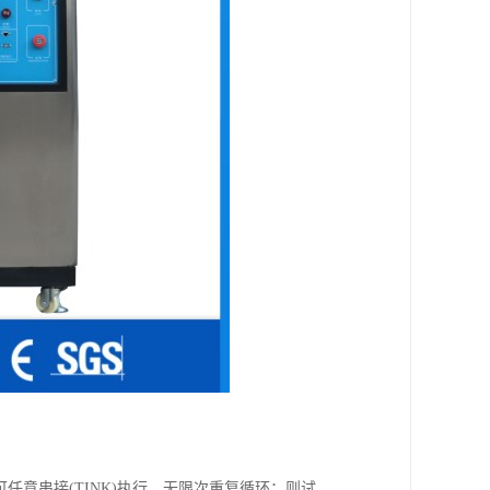
，程式间并可任意串接(TINK)执行，无限次重复循环；则试，