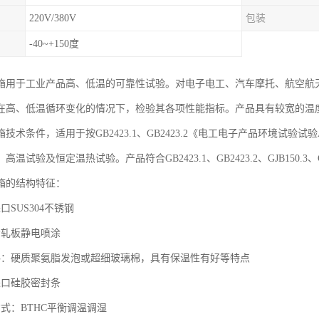
220V/380V
包装
-40~+150度
箱用于工业产品高、低温的可靠性试验。对电子电工、汽车摩托、航空航
在高、低温循环变化的情况下，检验其各项性能指标。产品具有较宽的温度控制
技术条件，适用于按GB2423.1、GB2423.2《电工电子产品环境试
温试验及恒定温热试验。产品符合GB2423.1、GB2423.2、GJB150.3、GJ
箱的结构特征：
口SUS304不锈钢
冷轧板静电喷涂
料：硬质聚氨脂发泡或超细玻璃棉，具有保温性有好等特点
进口硅胶密封条
式：BTHC平衡调温调湿