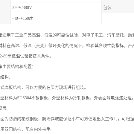
220V/380V
包装
-40~+150度
箱适用于工业产品高温、低温的可靠性试验。对电子电工、汽车摩托、航
材料在高温、低温（交变）循环变化的情况下，检验其各项性能指标。产
592-89高低温试验箱技术条件。
箱主要结构和配置：
体结构：
合式库板结构，可以方便的在买方现场进行组装。
内壁材料为SUS304不锈钢板，外壁材料为冷轧钢板，外表面静电涂漆处理
温层。
地面为防滑的花纹钢板，防滑斜坡应保证小车可方便地出入工作间。可根
采用双门结构，配有内外拉手。