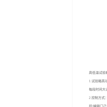
高低温试验
1.试验箱高功
每段时间大设定
2.控制方式
控/编辑门己