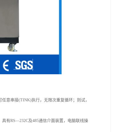
，程式间并可任意串接(TINK)执行，无限次重复循环；则试，
，具有RS—232C及485通信介面装置，电脑联线操