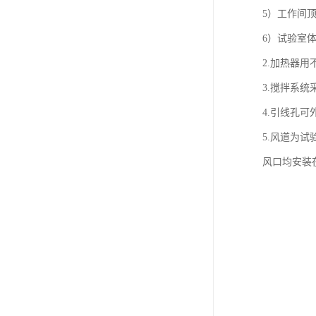
5）工作间
6）试验室
2.加热器用
3.搅拌系
4.引线孔
5.风道为
风口均安装