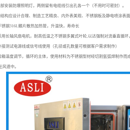
顶部安装防爆照明灯，两侧留有电缆线引出孔各一个（不用时可密封）。
体结构应设计合理、制造工艺精良、内外表美观、不锈钢板及静电喷涂表
不锈钢316L鳍片散热加热管，升温快，寿命长
统采用长轴风扇电机，耐高低温之不锈钢多翼式叶轮,以达强制对流垂直循
可外接测试电源线或信号线使用（孔径或孔数量可根据客户需求制作）
试验箱温度调节，循环的主体，使用材料为不锈钢型材经切割氩弧焊制作而
在风道中。