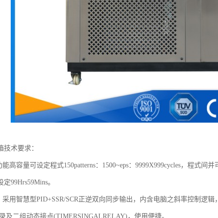
箱技术要求：
能高容量可设定程式150patterns：1500~eps：9999X999cycles
99Hrs59Mins。
：采用智慧型PID+SSR/SCR正逆双向同步输出，内含电脑之斜率控制逻辑
录及二组动态接点(TIMERSINGALRELAY)，使用便捷。