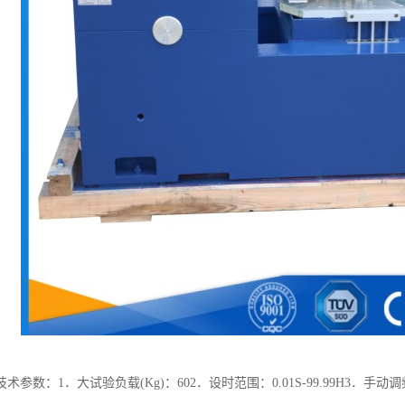
参数：1．大试验负载(Kg)：602．设时范围：0.01S-99.99H3．手动调频