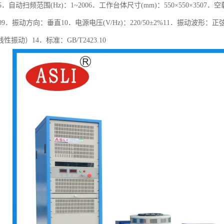
×465．自动扫频范围(Hz)：1~2006．工作台体尺寸(mm)：550×550×350
×7509．振动方向：垂直10．电源电压(V/Hz)：220/50±2%11．振动波形：
振动）14．标准：GB/T2423.10