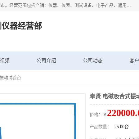
广东艾思荔检测仪器有限公司成立于2006年，注册地位于东莞市。经营范围包括产销：仪器、仪表、测试设备、电子产品、通用机械设；主要产品有： 恒温恒湿试验箱,冷热冲击试验箱,高低温试验箱,速温变化试验箱,高压加速老化试验箱,三综合试验箱,振动试验台等产品，欢迎选购。
测仪器经营部
视频
公司介绍
公司动态
客
式振动试验台
奉贤 电磁吸合式振
220000.
价格：￥
产品数量：
25.00台