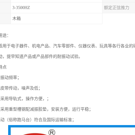
3-3500HZ
额定正弦推力
木箱
用途：
适用于电子器件、机电产品、汽车零部件、仪器仪表、玩具等各行各业的
动，提早知道产品或产品部件的耐振动试验。
特点
示振动频率；
噪皮带传动，噪声及低；
装采用导轨式，操作方便，；
座采用重型槽钢配减振胶垫，安装方便，运行平稳；
振动（俗称跑马台）符合及国际运输标准；