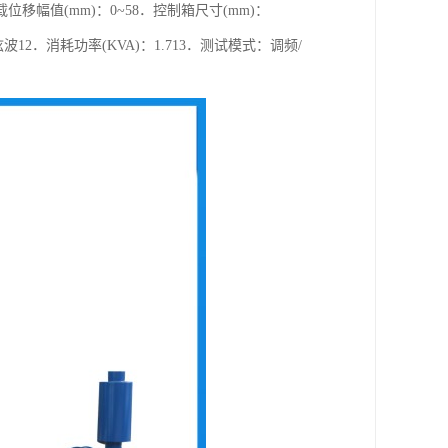
7．空载位移幅值(mm)：0~58．控制箱尺寸(mm)：
正弦波12．消耗功率(KVA)：1.713．测试模式：调频/