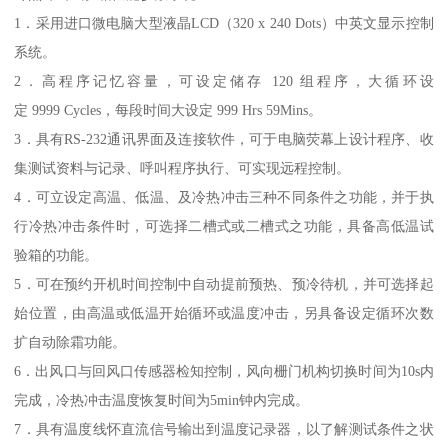
1．采用进口微电脑大型液晶LCD（320 x 240 Dots）中英文显示控制
系统。
2．高程序记忆容量，可设定储存 120 组程序，大循环设
定 9999 Cycles，每段时间大设定 999 Hrs 59Mins。
3．具有RS-232通讯界面及连接软件，可于电脑荧幕上设计程序、收
集测试资料与记录、呼叫程序执行、可实现远程控制。
4．可立设定高温、低温、及冷热冲击三种不同条件之功能，并于执
行冷热冲击条件时，可选择二槽式或二槽式之功能，具备高低温试
验箱的功能。
5．可在预约开机时间控制中自动提前预热、预冷待机，并可选择起
始位置，由高温或低温开始循环或温度冲击，另具备设定循环次数
扩自动除霜功能。
6．出风口与回风口传感器检知控制，风向栅门机构切换时间为10s内
完成，冷热冲击温度恢复时间为5min钟内完成。
7．具有温度线怀直流信号输出到温度记录器，以了解测试条件之状