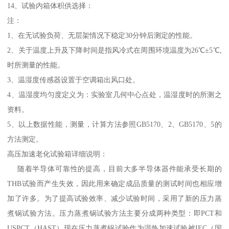
14、试验内箱体积供选择：
注：
1、在无试验负荷、无层架情况下稳定30分钟后测定的性能。
2、关于温度上升及下降时间是指风冷式在周围环境温度为26℃±5℃,
时所测量的性能。
3、温湿度传感器设置于空调箱出风口处。
4、温湿度均匀度定义为：实验室几何中心点处，温湿度时的所测之
资料。
5、以上数据性能，测量，计算方法参照GB5170、2、GB5170、5的
方法测定。
高压加速老化试验箱详细说明：
随着半导体可靠性的提高，目前大多半导体器件能承受长期的
THB试验而产生失效，因此用来确定成品质量的测试时间也相应增
加了许多。为了提高试验效率、减少试验时间，采用了新的压力蒸
煮锅试验方法。压力蒸煮锅试验方法主要分成两种类型：即PCT和
USPCT（HAST）现在压力蒸煮锅试验作为湿热加速试验被IEC（国