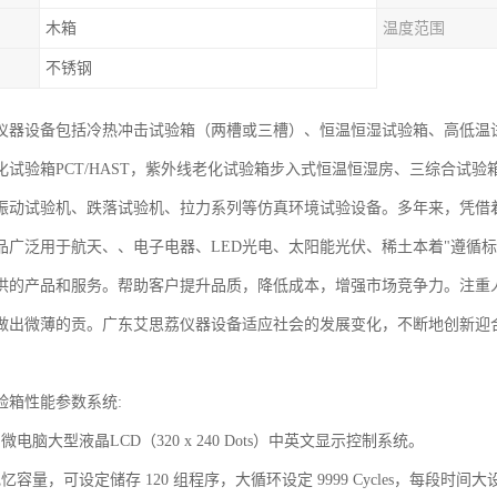
木箱
温度范围
不锈钢
仪器设备包括冷热冲击试验箱（两槽或三槽）、恒温恒湿试验箱、高低温试
化试验箱PCT/HAST，紫外线老化试验箱步入式恒温恒湿房、三综合试
振动试验机、跌落试验机、拉力系列等仿真环境试验设备。多年来，凭借
品广泛用于航天、、电子电器、LED光电、太阳能光伏、稀土本着"遵循
供的产品和服务。帮助客户提升品质，降低成本，增强市场竞争力。注重
做出微薄的贡。广东艾思荔仪器设备适应社会的发展变化，不断地创新迎
。
验箱性能参数系统:
微电脑大型液晶LCD（320 x 240 Dots）中英文显示控制系统。
容量，可设定储存 120 组程序，大循环设定 9999 Cycles，每段时间大设定 99