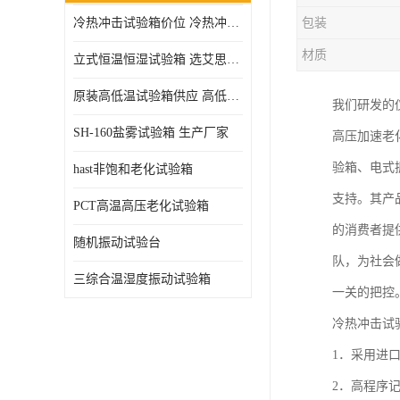
冷热冲击试验箱价位 冷热冲击试验设备 非标定制
包装
高压加速老化试验箱
材质
立式恒温恒湿试验箱 选艾思荔厂家
原装高低温试验箱供应 高低温交变湿热试验箱
我们研发的
SH-160盐雾试验箱 生产厂家
高压加速老
验箱、电式
hast非饱和老化试验箱
支持。其产
PCT高温高压老化试验箱
的消费者提
随机振动试验台
队，为社会
三综合温湿度振动试验箱
一关的把控
冷热冲击试
1．采用进口
2．高程序记忆