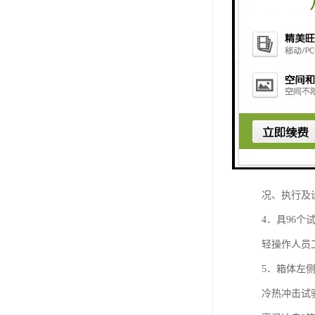
冷热冲击试
1．产品外
2．设备分
冷、热温度
3．采用触
况、执行及
4．具96
轻操作人员
5．箱体左
冷热冲击试