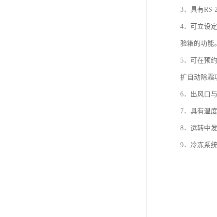
3．具有R
4．可立设
验箱的功能
5．可在预
扩自动除霜
6．出风口
7．具有温
8．运转中
9．冷冻系