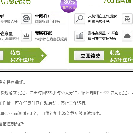
验箱产品特性:
形美观、结构合理、工艺、选材考究。
为高温室、低温室、测试室三部分，采特之断热结构及蓄热蓄冷效果，试
导入测试区实现冷热冲击测试目的。
控式液晶（LCD）显示人机介面控制器，的计测装置，操作简单，学习容
设定程序曲线。
个试验规范立设定，冲击时间999小时59大分钟，循环周期1～999次可设
工作量，可在任意时间自动启动﹑停止工作运行。
侧具Ø50mm测试孔1个，可供外加电源负载配线测试部件。
验箱控制系统: