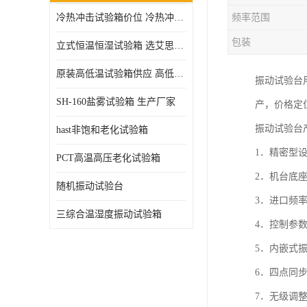
冷热冲击试验箱价位 冷热冲击试验设备 非标定制
频率范围
高压加速老化试验箱
包装
立式恒温恒湿试验箱 选艾思荔厂家
原装高低温试验箱供应 高低温交变湿热试验箱
振动试验台
SH-160盐雾试验箱 生产厂家
产，价格定
振动试验台
hast非饱和老化试验箱
1．精密型
PCT高温高压老化试验箱
2．机台底
随机振动试验台
3．进口频
三综合温湿度振动试验箱
4．控制参
5．内嵌式
6．四点同
7．无级调