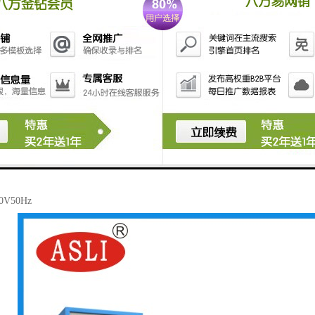
：往复式;
）：25.4mm(英寸);
g;
1.2*1.1m（长*宽）;
：0seconds秒~99hour小时;
1HP;
式：直流调速;
KG;
0V50Hz