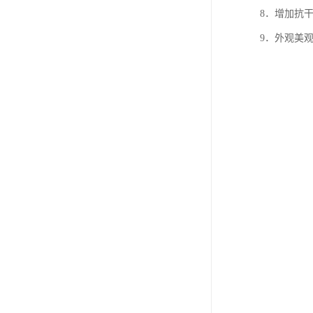
8．增加抗
9．外观美