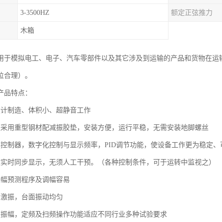
3-3500HZ
额定正弦推力
木箱
用于模拟电工、电子、汽车零部件以及其它涉及到运输的产品和货物在运
位合理）。
产品特点：
设计制造、体积小、超静音工作
座采用重型钢材配减振胶垫，安装方便，运行平稳，无需安装地脚螺丝
率控制器，数字化控制与显示频率，PID调节功能，使设备工作更为稳定、
数实时同步显示，无须人工干预。（各种控制条件，可于运转中监视之）
振幅预测程序及调幅容易
步激振，台面振动均匀
整振幅，定频及扫频操作功能适应不同行业多种试验要求