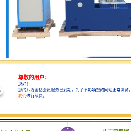
主要参数：
3;
60-300RPM（转/分钟）可调;
度：1RPM(转/分钟);