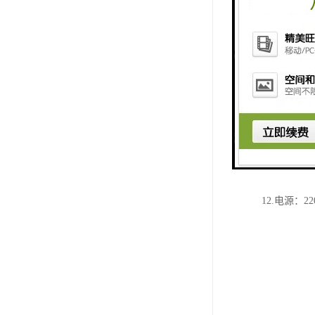
4.振动方式
5.振幅（P-P
6.载重：70k
7.有效台面：
8.时间设定范围
9.电机功率：
10.调速方
11.总重230
12.电源：22