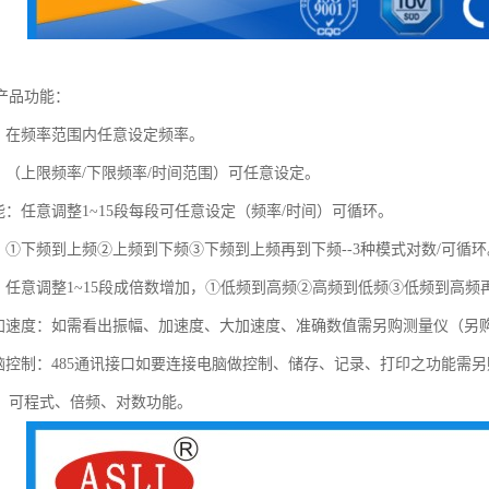
产品功能：
能：在频率范围内任意设定频率。
能：（上限频率/下限频率/时间范围）可任意设定。
功能：任意调整1~15段每段可任意设定（频率/时间）可循环。
能：①下频到上频②上频到下频③下频到上频再到下频--3种模式对数/可循
能：任意调整1~15段成倍数增加，①低频到高频②高频到低频③低频到高频
幅加速度：如需看出振幅、加速度、大加速度、准确数值需另购测量仪（另
电脑控制：485通讯接口如要连接电脑做控制、储存、记录、打印之功能需另
、可程式、倍频、对数功能。