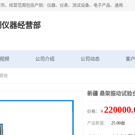
广东艾思荔检测仪器有限公司成立于2006年，注册地位于东莞市。经营范围包括产销：仪器、仪表、测试设备、电子产品、通用机械设；主要产品有： 恒温恒湿试验箱,冷热冲击试验箱,高低温试验箱,速温变化试验箱,高压加速老化试验箱,三综合试验箱,振动试验台等产品，欢迎选购。
测仪器经营部
视频
公司介绍
公司动态
客
试验台
新疆 悬架振动试验
220000.
价格：￥
产品数量：
25.00台