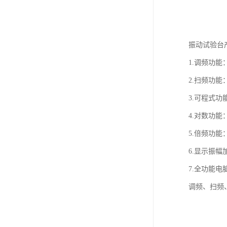
振动试验台
1.调频功
2.扫频功
3.可程式
4.对数功
5.倍频功
6.显示振
7.全功能
调频、扫频