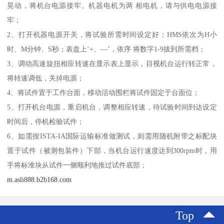
晃动，将机台电源接牢。机器电机为两 相电机，请与供电电源接
牢；
2、打开机器电源开关，将试验所需时间设定好：HMS依次为H小
时、M分钟、S秒；表盘上‘+、—’，依序 将数字1-9拔到所需档；
3、调动高速旋扭相应转速在显示表上显示，目视机台运行转正常，
将转速调低，关掉电源；
4、将试件置于工作台面，移动活动围栏将试件固定于台面位；
5、打开机台电源，重启机台，调整相应转速，待试验时间到达设定
时间后，停机检验试件；
6、如需按ISTA-IA国际运输标准做测试，则需用随机附带之标配块
置于试件（被测包装件）下部，当机台运行速度达到300rpm时，用
手将标准块从试件一侧顺利地推过试件底部；
m.asli888.b2b168.com
Top