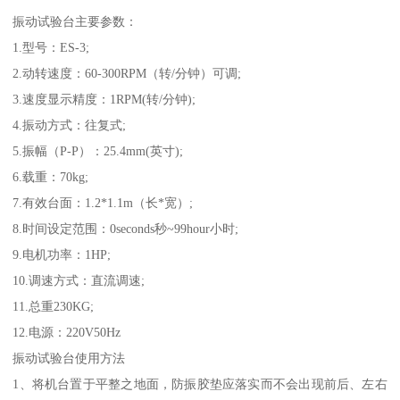
振动试验台主要参数：
1.型号：ES-3;
2.动转速度：60-300RPM（转/分钟）可调;
3.速度显示精度：1RPM(转/分钟);
4.振动方式：往复式;
5.振幅（P-P）：25.4mm(英寸);
6.载重：70kg;
7.有效台面：1.2*1.1m（长*宽）;
8.时间设定范围：0seconds秒~99hour小时;
9.电机功率：1HP;
10.调速方式：直流调速;
11.总重230KG;
12.电源：220V50Hz
振动试验台使用方法
1、将机台置于平整之地面，防振胶垫应落实而不会出现前后、左右