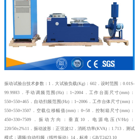
振动试验台技术参数：1．大试验负载(Kg)：602．设时范围：0.01S-
99.99H3．手动调频范围(Hz)：1~2004．工作台面尺寸(mm)：
550×550×465．自动扫频范围(Hz)：1~2006．工作台体尺寸(mm)：
550×550×3507．空载位移幅值(mm)：0~58．控制箱尺寸(mm)：
450×330×7509．振动方向：垂直10．电源电压(V/Hz)：
220/50±2%11．振动波形：正弦波12．消耗功率(KVA)：1.713．测试
模式：调频/自动扫频（线性振动）14．标准：GB/T2423.10