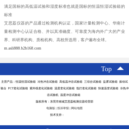
满足国标的高低温试验和湿度标准也就是国标的恒温恒湿试验箱的
标准
艾思荔仪器的产品通过检测机构认证，国家计量检测中心、华南计
量检测中心认证合格、并以其准确度、可靠度为海内外广大的产业
界、科研界机构、质检机构、高校所选用，客户遍布全球。
m.asli888.b2b168.com
Top
主营产品：恒温恒湿试验箱 冷热冲击试验箱 高低温冲击试验箱 三综合试验箱 盐雾试验箱 振动试
验台 PCT老化试验箱 紫外线老化试验箱 温度变化试验箱 氙灯老化试验箱 快速温变试验箱 冷热冲
击试验机 温度冲击试验箱
版权所有：东莞市南城艾思荔检测仪器经营部
电脑版
|
投诉举报
|
网站地图
技术支持：
八方资源网