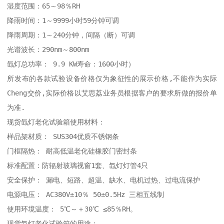
湿度范围：65～98％RH 

降雨时间：1～9999小时59分钟可调 

降雨周期：1～240分钟，间隔（断）可调 

光谱波长：290nm～800nm 

氙灯总功率： 9.9 KW寿命：1600小时）

所发布的各款试验设备价格仅为象征性的展示价格,不能作为实际
Cheng交价,实际价格以艾思荔业务员根据客户的要求所做的报价单
为准. 

现货氙灯老化试验箱使用材料：

样品架材质： SUS304优质不锈钢条 

门框隔热： 耐高低温老化硅橡胶门密封条 

标准配置：防辐射玻璃视窗1套、氙灯灯管4只 

安全保护： 漏电、短路、超温、缺水、电机过热、过电流保护 

电源电压： AC380V±10％ 50±0.5Hz 三相五线制 

使用环境温度： 5℃～＋30℃ ≤85％RH。

现货氙灯老化试验箱的用途：
