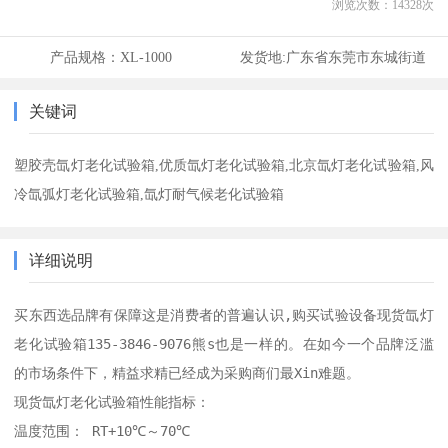
浏览次数：
14328
次
产品规格：
XL-1000
发货地:
广东省东莞市东城街道
关键词
塑胶壳氙灯老化试验箱,优质氙灯老化试验箱,北京氙灯老化试验箱,风
冷氙弧灯老化试验箱,氙灯耐气候老化试验箱
详细说明
买东西选品牌有保障这是消费者的普遍认识,购买试验设备现货氙灯
老化试验箱135-3846-9076熊s也是一样的。在如今一个品牌泛滥
的市场条件下，精益求精已经成为采购商们最Xin难题。

现货氙灯老化试验箱性能指标：

温度范围： RT+10℃～70℃ 
