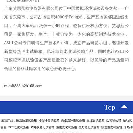
广东艾思荔检测仪器有限公司位于中国模拟环境试验设备之都---广
东省东莞市，公司占地面积4000平Fang米，生产基地紧邻国道线出
口，距离火车站Ji场仅一小时路程，物资供应极为方便。艾思荔公
司是一家集研发、生产、非标订制为一体化的高新制造技术企业，
ASLI公司专门聘请生产技术Shi傅，成立产品研发小组，继续开发
新型冷热冲击试验箱、风冷氙灯老化试验箱产品，同时也让ASLI公
司模拟环境试验设备产品质量变的越来越好，以优异的产品质量和
合理的价格让顾客用的放心舒心更开心。
m.asli888.b2b168.com
Top
主营产品：恒温恒湿试验箱 冷热冲击试验箱 高低温冲击试验箱 三综合试验箱 盐雾试验箱 振动试
验台 PCT老化试验箱 紫外线老化试验箱 温度变化试验箱 氙灯老化试验箱 快速温变试验箱 冷热冲