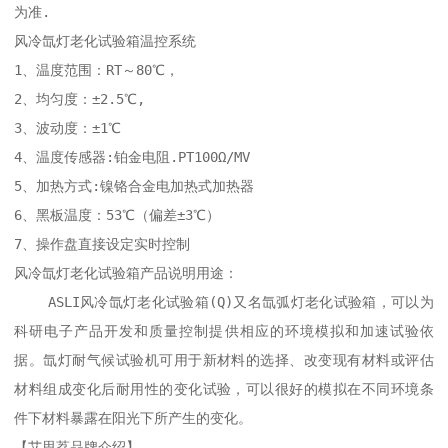
为准.

风冷氙灯老化试验箱温控系统

1、温度范围：RT～80℃，

2、均匀度：±2.5℃,

3、波动度：±1℃

4、温度传感器:铂金电阻.PT100Ω/MV

5、加热方式:镍铬合金电加热式加热器

6、黑板温度：53℃（偏差±3℃）

7、操作盘直接设定实时控制 

风冷氙灯老化试验箱产品说明用途：

    ASLI风冷氙灯老化试验箱(Q)又名氙弧灯老化试验箱，可以为
科研电子产品开发和质量控制提供相应的环境模拟和加速试验依
据。氙灯耐气候试验机可用于新材料的选择、改变现有材料或评估
材料组成变化后耐用性的变化试验，可以很好的模拟在不同环境条
件下材料暴露在阳光下所产生的变化。

【艾思荔品牌介绍】
