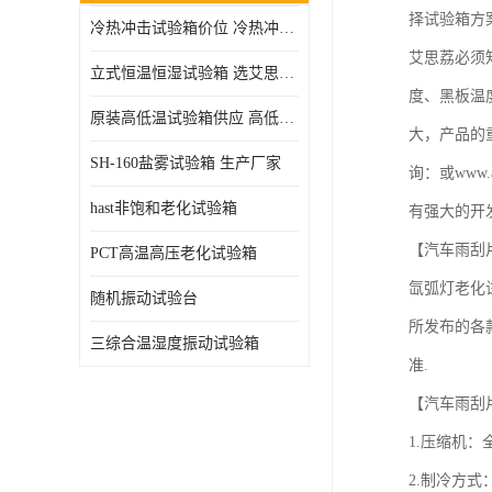
择试验箱方案
冷热冲击试验箱价位 冷热冲击试验设备 非标定制
高压加速老化试验箱
艾思荔必须
立式恒温恒湿试验箱 选艾思荔厂家
度、黑板温
原装高低温试验箱供应 高低温交变湿热试验箱
大，产品的
SH-160盐雾试验箱 生产厂家
询：或www.
hast非饱和老化试验箱
有强大的开发
【汽车雨刮
PCT高温高压老化试验箱
氙弧灯老化试
随机振动试验台
所发布的各
三综合温湿度振动试验箱
准. 

【汽车雨刮
1.压缩机：
2.制冷方式