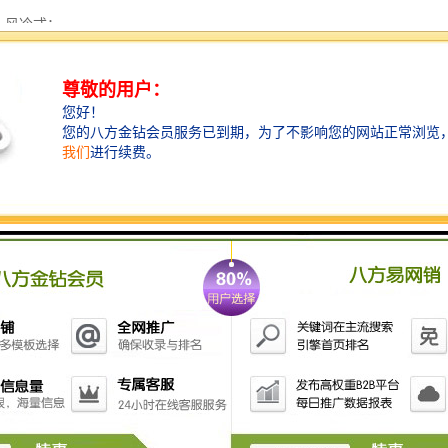
：风冷式；

404A（环保型）

路均作通气加压48H捡漏测试；

温系统完全Du立；

冷媒铜管；

式蒸发器（带自动除霜系统）

滤器、冷媒流量视窗、修理阀、油分离器、电磁阀、贮液筒均采用进口原装件
i系统： 采用蒸发器盘管露点温度层流接触除Shi方式；

灯老化试验箱详细资料：】www.hwhsj.com/

氙灯老化试验箱(Q)又称为氙弧灯老化试验箱，用紫外线灯管模拟阳光的
个星期的时间，紫外线辐照设备就可以再现在室外需要几个月甚至几年的
粉化、破裂、裂纹、起皱、起泡、脆化、强度降低、氧化等，其测试结果