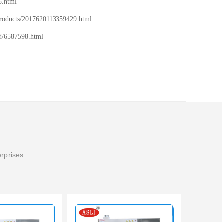
html

/2017620113359429.html

587598.html
erprises