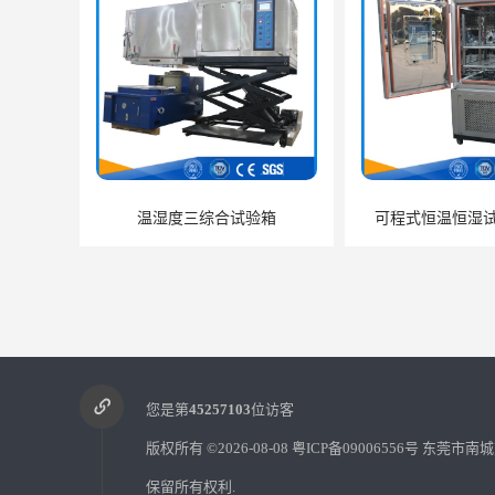
温湿度三综合试验箱
可程式恒温恒湿试验
您是第
45257103
位访客
版权所有 ©2026-08-08
粤ICP备09006556号
东莞市南城
保留所有权利.