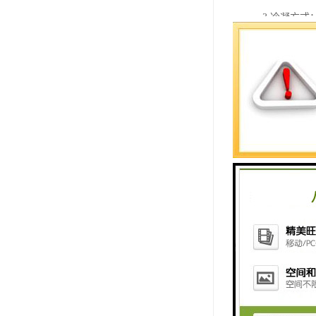
3.冷凝方式
4.制冷剂：R
5.全系统管
6.加温、降
7.内螺旋式
8.翅片斜率
9.干燥过
10.除Sh
【汽车雨刮片氙
汽车雨刮片
需几天或几
失去光泽、
方的改变。
