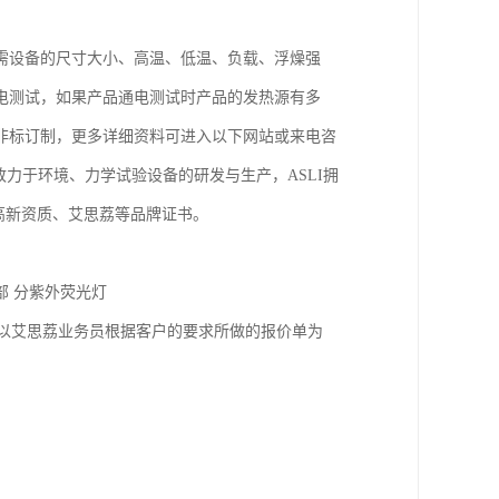
需设备的尺寸大小、高温、低温、负载、浮燥强
电测试，如果产品通电测试时产品的发热源有多
非标订制，更多详细资料可进入以下网站或来电咨
】艾思荔仪器致力于环境、力学试验设备的研发与生产，ASLI拥
定高新资质、艾思荔等品牌证书。

部 分紫外荧光灯

价格以艾思荔业务员根据客户的要求所做的报价单为