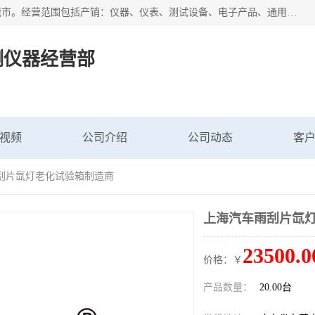
广东艾思荔检测仪器有限公司成立于2006年，注册地位于东莞市。经营范围包括产销：仪器、仪表、测试设备、电子产品、通用机械设；主要产品有： 恒温恒湿试验箱,冷热冲击试验箱,高低温试验箱,速温变化试验箱,高压加速老化试验箱,三综合试验箱,振动试验台等产品，欢迎选购。
测仪器经营部
视频
公司介绍
公司动态
客
雨刮片氙灯老化试验箱制造商
上海汽车雨刮片氙
23500.0
价格：￥
产品数量：
20.00台