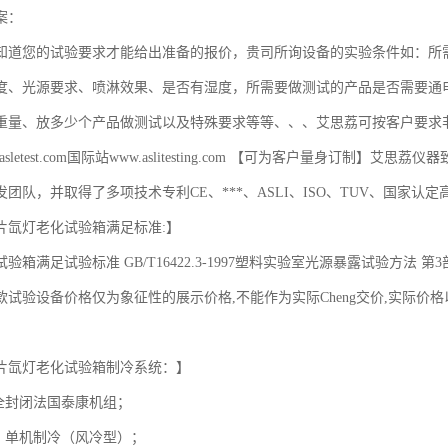
：

知道您的试验要求才能给出准备的报价，贵司所询设备的实验条件如：所
度、光源要求、喷淋效果、是否有湿度，所需要做测试的产品是否需要通
重量、放多少个产品做测试以及特殊要求等等、、、艾思荔可按客户要求
asletest.com国际站www.aslitesting.com 【可为客户量身订制
团队，并取得了多项技术专利CE、***、ASLI、ISO、TUV、国家认
片氙灯老化试验箱满足标准:】

验箱满足试验标准 GB/T16422.3-1997塑料实验室光源暴露试验方法 第3
款试验设备价格仅为象征性的展示价格,不能作为实际Cheng交价,实际
片氙灯老化试验箱制冷系统：】

全封闭法国泰康机组；

：单机制冷（风冷型）；
