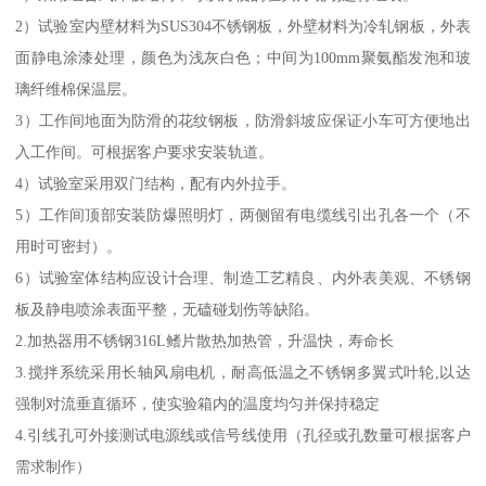
2）试验室内壁材料为SUS304不锈钢板，外壁材料为冷轧钢板，外表
面静电涂漆处理，颜色为浅灰白色；中间为100mm聚氨酯发泡和玻
璃纤维棉保温层。
3）工作间地面为防滑的花纹钢板，防滑斜坡应保证小车可方便地出
入工作间。可根据客户要求安装轨道。
4）试验室采用双门结构，配有内外拉手。
5）工作间顶部安装防爆照明灯，两侧留有电缆线引出孔各一个（不
用时可密封）。
6）试验室体结构应设计合理、制造工艺精良、内外表美观、不锈钢
板及静电喷涂表面平整，无磕碰划伤等缺陷。
2.加热器用不锈钢316L鳍片散热加热管，升温快，寿命长
3.搅拌系统采用长轴风扇电机，耐高低温之不锈钢多翼式叶轮,以达
强制对流垂直循环，使实验箱内的温度均匀并保持稳定
4.引线孔可外接测试电源线或信号线使用（孔径或孔数量可根据客户
需求制作）