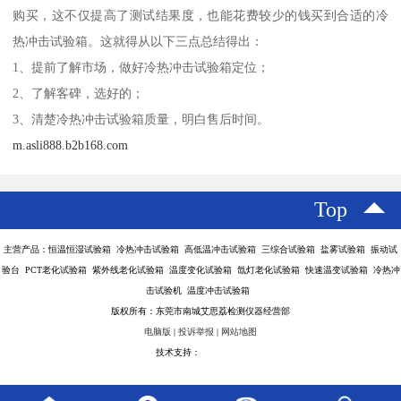
购买，这不仅提高了测试结果度，也能花费较少的钱买到合适的冷
热冲击试验箱。这就得从以下三点总结得出：
1、提前了解市场，做好冷热冲击试验箱定位；
2、了解客碑，选好的；
3、清楚冷热冲击试验箱质量，明白售后时间。
m.asli888.b2b168.com
Top
主营产品：恒温恒湿试验箱 冷热冲击试验箱 高低温冲击试验箱 三综合试验箱 盐雾试验箱 振动试
验台 PCT老化试验箱 紫外线老化试验箱 温度变化试验箱 氙灯老化试验箱 快速温变试验箱 冷热冲
击试验机 温度冲击试验箱
版权所有：东莞市南城艾思荔检测仪器经营部
电脑版
|
投诉举报
|
网站地图
技术支持：
八方资源网