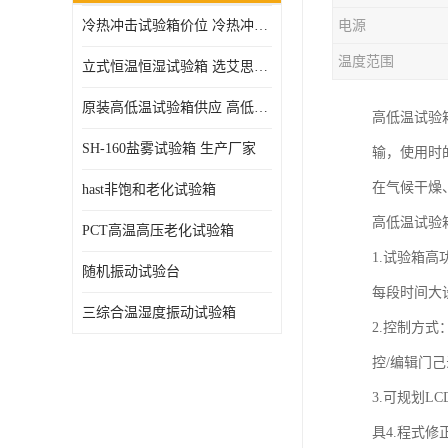
冷热冲击试验箱价位 冷热冲击试验设备 非标定制
电源
高压加速老化试验箱
温度范围
立式恒温恒湿试验箱 选艾思荔厂家
原装高低温试验箱供应 高低温交变湿热试验箱
高低温试验
SH-160盐雾试验箱 生产厂家
输，使用时
在气候干燥
hast非饱和老化试验箱
高低温试验
PCT高温高压老化试验箱
1.试验箱高功
随机振动试验台
每段时间大设定
三综合温湿度振动试验箱
2.控制方式
控/编辑门己
3.可规划LC
具4.程式