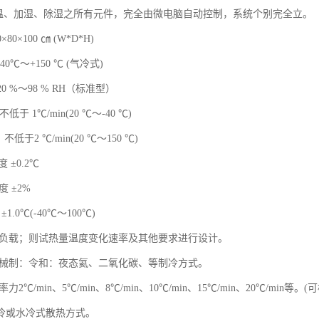
降温、加湿、除湿之所有元件，完全由微电脑自动控制，系统个别完全立。
×80×100 ㎝ (W*D*H)
40℃～+150 ℃ (气冷式)
20 %～98 % RH（标准型）
低于 1℃/min(20 ℃～-40 ℃)
不低于2 ℃/min(20 ℃～150 ℃)
 ±0.2℃
度 ±2%
±1.0℃(-40℃～100℃)
结合负载；则试热量温度变化速率及其他要求进行设计。
用机械制：令和：夜态氦、二氧化碳、等制冷方式。
率力2℃/min、5℃/min、8℃/min、10℃/min、15℃/min、20℃/min等
冷或水冷式散热方式。