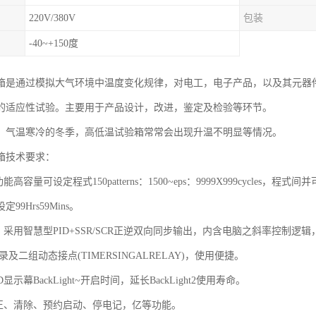
220V/380V
包装
-40~+150度
箱是通过模拟大气环境中温度变化规律，对电工，电子产品，以及其元器
的适应性试验。主要用于产品设计，改进，鉴定及检验等环节。
、气温寒冷的冬季，高低温试验箱常常会出现升温不明显等情况。
箱技术要求：
能高容量可设定程式150patterns：1500~eps：9999X999cycles
99Hrs59Mins。
：采用智慧型PID+SSR/SCR正逆双向同步输出，内含电脑之斜率控制逻辑
录及二组动态接点(TIMERSINGALRELAY)，使用便捷。
D显示幕BackLight~开启时间，延长BackLight2使用寿命。
修正、清除、预约启动、停电记，亿等功能。