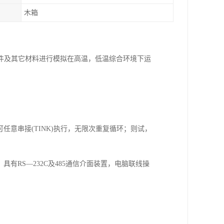
木箱
件及其它材料进行模拟在高温，低温综合环境下运
，程式间并可任意串接(TINK)执行，无限次重复循环；则试，
，具有RS—232C及485通信介面装置，电脑联线操