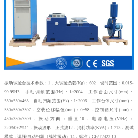
振动试验台技术参数：1．大试验负载(Kg)：602．设时范围：0.01S-
99.99H3．手动调频范围(Hz)：1~2004．工作台面尺寸(mm)：
550×550×465．自动扫频范围(Hz)：1~2006．工作台体尺寸(mm)：
550×550×3507．空载位移幅值(mm)：0~58．控制箱尺寸(mm)：
450×330×7509．振动方向：垂直10．电源电压(V/Hz)：
220/50±2%11．振动波形：正弦波12．消耗功率(KVA)：1.713．测试
模式：调频/自动扫频（线性振动）14．标准：GB/T2423.10