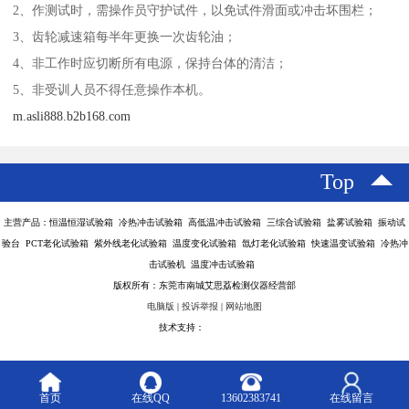
2、作测试时，需操作员守护试件，以免试件滑面或冲击坏围栏；
3、齿轮减速箱每半年更换一次齿轮油；
4、非工作时应切断所有电源，保持台体的清洁；
5、非受训人员不得任意操作本机。
m.asli888.b2b168.com
Top
主营产品：恒温恒湿试验箱 冷热冲击试验箱 高低温冲击试验箱 三综合试验箱 盐雾试验箱 振动试
验台 PCT老化试验箱 紫外线老化试验箱 温度变化试验箱 氙灯老化试验箱 快速温变试验箱 冷热冲
击试验机 温度冲击试验箱
版权所有：东莞市南城艾思荔检测仪器经营部
电脑版
|
投诉举报
|
网站地图
技术支持：
八方资源网
首页
在线QQ
13602383741
在线留言