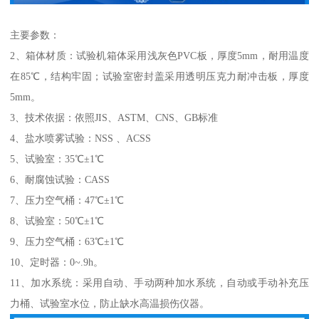
主要参数：
2、箱体材质：试验机箱体采用浅灰色PVC板，厚度5mm，耐用温度
在85℃，结构牢固；试验室密封盖采用透明压克力耐冲击板，厚度
5mm。
3、技术依据：依照JIS、ASTM、CNS、GB标准
4、盐水喷雾试验：NSS 、ACSS
5、试验室：35℃±1℃
6、耐腐蚀试验：CASS
7、压力空气桶：47℃±1℃
8、试验室：50℃±1℃
9、压力空气桶：63℃±1℃
10、定时器：0~.9h。
11、加水系统：采用自动、手动两种加水系统，自动或手动补充压
力桶、试验室水位，防止缺水高温损伤仪器。