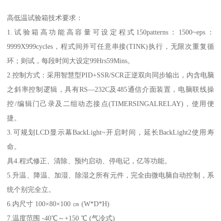
高低温试验箱技术要求：
1.试验箱高功能高容量可设定程式150patterns：1500~eps：
9999X999cycles，程式间并可任意串接(TINK)执行，无限次重复循
环；则试，每段时间大设定99Hrs59Mins。
2.控制方式：采用智慧型PID+SSR/SCR正逆双向同步输出，内含电脑
之斜率控制逻辑，具有RS—232C及485通信介面装置，电脑联线操
控/编辑门己录及二组动态接点(TIMERSINGALRELAY)，使用便
捷。
3.可规划LCD显示幕BackLight~开启时间，延长BackLight2使用寿
命。
具4.程式修正、清除、预约启动、停电记，亿等功能。
5.升温、降温、加湿、除湿之所有元件，完全由微电脑自动控制，系
统个别完全立。
6.内尺寸 100×80×100 ㎝ (W*D*H)
7.温度范围 -40℃～+150 ℃ (气冷式)