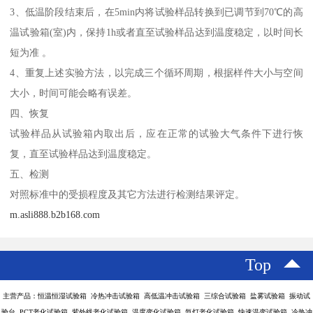
3、低温阶段结束后，在5min内将试验样品转换到已调节到70℃的高
温试验箱(室)内，保持1h或者直至试验样品达到温度稳定，以时间长
短为准 。
4、重复上述实验方法，以完成三个循环周期，根据样件大小与空间
大小，时间可能会略有误差。
四、恢复
试验样品从试验箱内取出后，应在正常的试验大气条件下进行恢
复，直至试验样品达到温度稳定。
五、检测
对照标准中的受损程度及其它方法进行检测结果评定。
m.asli888.b2b168.com
Top
主营产品：恒温恒湿试验箱 冷热冲击试验箱 高低温冲击试验箱 三综合试验箱 盐雾试验箱 振动试
验台 PCT老化试验箱 紫外线老化试验箱 温度变化试验箱 氙灯老化试验箱 快速温变试验箱 冷热冲