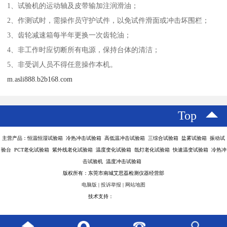
1、试验机的运动轴及皮带输加注润滑油；
2、作测试时，需操作员守护试件，以免试件滑面或冲击坏围栏；
3、齿轮减速箱每半年更换一次齿轮油；
4、非工作时应切断所有电源，保持台体的清洁；
5、非受训人员不得任意操作本机。
m.asli888.b2b168.com
Top
主营产品：恒温恒湿试验箱 冷热冲击试验箱 高低温冲击试验箱 三综合试验箱 盐雾试验箱 振动试
验台 PCT老化试验箱 紫外线老化试验箱 温度变化试验箱 氙灯老化试验箱 快速温变试验箱 冷热冲
击试验机 温度冲击试验箱
版权所有：东莞市南城艾思荔检测仪器经营部
电脑版
|
投诉举报
|
网站地图
技术支持：
八方资源网