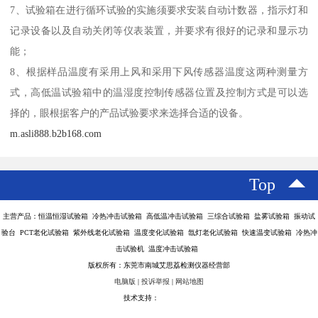
7、试验箱在进行循环试验的实施须要求安装自动计数器，指示灯和
记录设备以及自动关闭等仪表装置，并要求有很好的记录和显示功
能；
8、根据样品温度有采用上风和采用下风传感器温度这两种测量方
式，高低温试验箱中的温湿度控制传感器位置及控制方式是可以选
择的，眼根据客户的产品试验要求来选择合适的设备。
m.asli888.b2b168.com
Top
主营产品：恒温恒湿试验箱 冷热冲击试验箱 高低温冲击试验箱 三综合试验箱 盐雾试验箱 振动试
验台 PCT老化试验箱 紫外线老化试验箱 温度变化试验箱 氙灯老化试验箱 快速温变试验箱 冷热冲
击试验机 温度冲击试验箱
版权所有：东莞市南城艾思荔检测仪器经营部
电脑版
|
投诉举报
|
网站地图
技术支持：
八方资源网