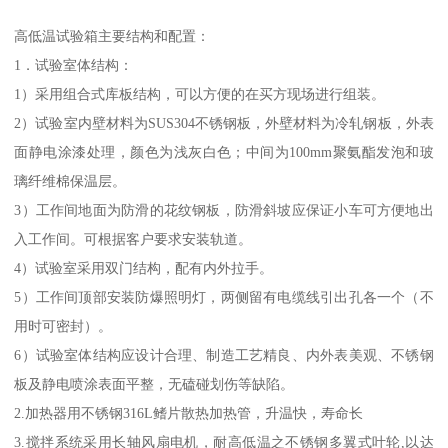
高低温试验箱主要结构和配置：
1．试验室体结构：
1）采用组合式库板结构，可以方便的在买方现场进行组装。
2）试验室内壁材料为SUS304不锈钢板，外壁材料为冷轧钢板，外表
面静电涂漆处理，颜色为浅灰白色；中间为100mm聚氨酯发泡和玻
璃纤维棉保温层。
3）工作间地面为防滑的花纹钢板，防滑斜坡应保证小车可方便地出
入工作间。可根据客户要求安装轨道。
4）试验室采用双门结构，配有内外拉手。
5）工作间顶部安装防爆照明灯，两侧留有电缆线引出孔各一个（不
用时可密封）。
6）试验室体结构应设计合理、制造工艺精良、内外表美观、不锈钢
板及静电喷涂表面平整，无磕碰划伤等缺陷。
2.加热器用不锈钢316L鳍片散热加热管，升温快，寿命长
3.搅拌系统采用长轴风扇电机，耐高低温之不锈钢多翼式叶轮,以达