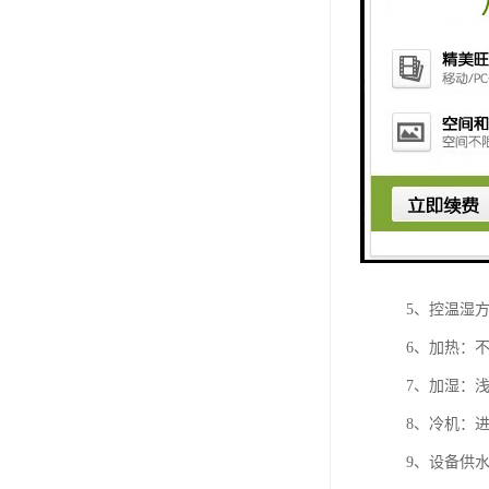
高低温试验
1、内壁：进
2、外壳：
3、保温材
4、密封：
5、控温湿方
6、加热：
7、加湿：
8、冷机：
9、设备供