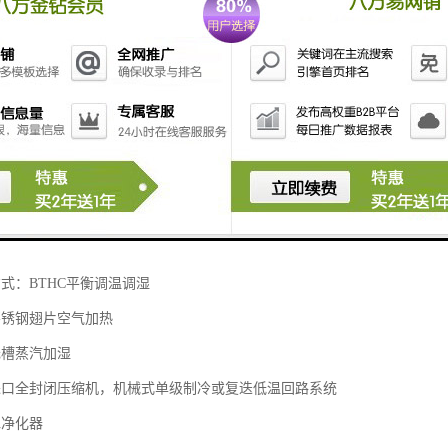
箱的结构特征：
口SUS304不锈钢
冷轧板静电喷涂
料：硬质聚氨脂发泡或超细玻璃棉，具有保温性有好等特点
进口硅胶密封条
式：BTHC平衡调温调湿
不锈钢翅片空气加热
浅槽蒸汽加湿
进口全封闭压缩机，机械式单级制冷或复迭低温回路系统
水净化器