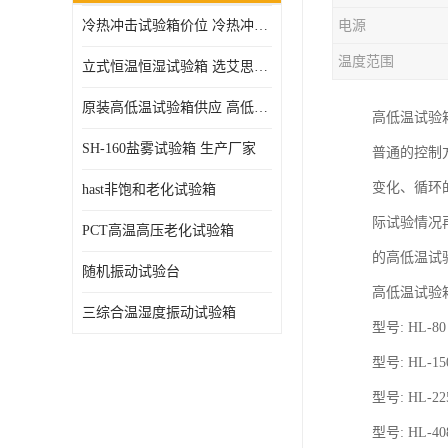
冷热冲击试验箱价位 冷热冲击试验设备 非标定制
电源
高压加速老化试验箱
温度范围
立式恒温恒湿试验箱 选艾思荔厂家
原装高低温试验箱供应 高低温交变湿热试验箱
高低温试验
SH-160盐雾试验箱 生产厂家
普通的控制
变化、循环
hast非饱和老化试验箱
际试验情况
PCT高温高压老化试验箱
的高低温试
随机振动试验台
高低温试验
三综合温湿度振动试验箱
型号: HL-80
型号: HL-150
型号: HL-225
型号: HL-408