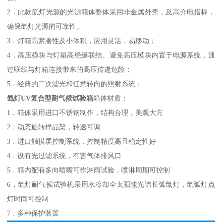
2．此款氙灯光源的光源箱体整体采用非金属外壳，
及
高介电指标，
确保氙灯光源的
可靠
性。
3．灯箱高紧凑性及小体积，应用灵活，易移动；
4．高压模块与灯箱高绝缘联结。避免高压模块内置于电源系统，通
过联线与灯箱连接带来的高压传递危险；
5．经典的二次滤光和任意转向的照射系统；
氙灯
UV复合型耐气候试验箱
箱体材质：
1．箱体采用进口不锈钢制作，结构合理，美观大方
2．动态旋转样品架，转速可调
3．进口触摸屏控制系统，控制精度高且稳定性好
4．设有光过滤系统，有害气体排风口
5．箱内配有多向喷嘴可作淋雨试验，喷淋周期可控制
6．氙灯耐气候试验机采用水冷却全太阳能光谱长弧氙灯，氙弧灯点
灯时间可控制
7．多种保护装置