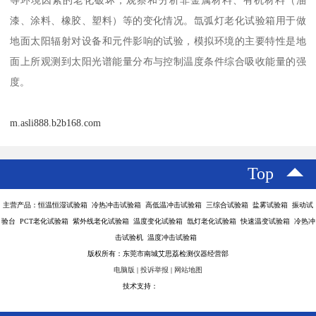
等环境因素的老化破坏，观察和分析非金属材料、有机材料（油
漆、涂料、橡胶、塑料）等的变化情况。
氙弧灯老化试验箱
用于做
地面太阳辐射对设备和元件影响的试验，模拟环境的主要特性是地
面上所观测到太阳光谱能量分布与控制温度条件综合吸收能量的强
度。
m.asli888.b2b168.com
Top
主营产品：恒温恒湿试验箱 冷热冲击试验箱 高低温冲击试验箱 三综合试验箱 盐雾试验箱 振动试
验台 PCT老化试验箱 紫外线老化试验箱 温度变化试验箱 氙灯老化试验箱 快速温变试验箱 冷热冲
击试验机 温度冲击试验箱
版权所有：东莞市南城艾思荔检测仪器经营部
电脑版
|
投诉举报
|
网站地图
技术支持：
八方资源网