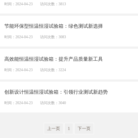
时间：2024-04-23
访问次数：3813
节能环保型恒温恒湿试验箱：绿色测试新选择
时间：2024-04-23
访问次数：3083
高效能恒温恒湿试验箱：提升产品质量新工具
时间：2024-04-23
访问次数：3224
创新设计恒温恒湿试验箱：引领行业测试新趋势
时间：2024-04-23
访问次数：3040
上一页
1
下一页