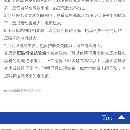
4.制冷系统受外界因素影响，就像是冷凝器紧贴在墙上，管上污垢太
多，空气自然结流效果差，热空气散发不出去。
5.突然停电又突然之间来电，在系统里高低压力还没彻底平衡的情况
下，造成启动困难大，电流过大。
6.压缩机内制冷剂泄漏，温度就会很难下降，电动机在不停的运转，
压缩机的电流过大。
7.启动继电器失灵，热保护器失去能力，造成电流过大。
艾思荔
恒温恒湿试验箱
小编建议您：可以使用万用表检查压缩机电
动机的对地绝缘电阻，正常情况下应该是在2MΩ以上，如果说显著
变小或接近于零时，说明已经出现短路。如对地绝缘电阻正常，查
启动和运行绕组的电阻值。
m.asli888.b2b168.com
Top