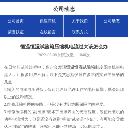
公司动态
公司首页
供应商机
关于我们
公司动态
荣誉认证
在线留言
联系方式
恒温恒湿试验箱压缩机电流过大该怎么办
2022-03-08
浏览次数：
1840
次
在日常的试验过程中，客户会发现
恒温恒湿试验箱
制冷压缩机的电
流大，让很多用户不解，以下是艾思荔仪器在多年的实践中归纳的
几点：
1.输入的电源电压过低，低到允许只允许工作的电压值勤，就会出现
以上的这种情况。
2.维修压缩机匝间短路，但是没有达到烧断保险丝的程度。
3.维修压缩机的“副磨擦”破坏了磨擦表面的光洁程度，致使压缩机的
功率电流增大，但是还没有达到“抱轴”或者是“卡缸”，有可能会导致
达不到额定的转速，压缩机不能正常转动，启运电流过大。